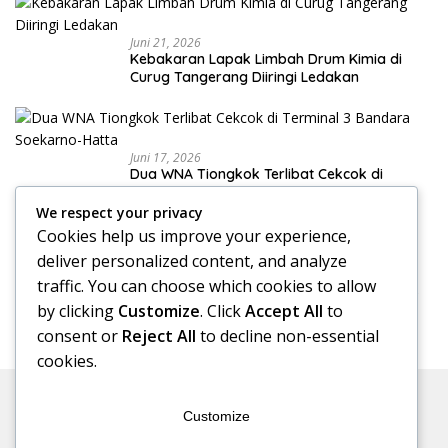
Juni 21, 2026
Kebakaran Lapak Limbah Drum Kimia di
Curug Tangerang Diiringi Ledakan
Juni 17, 2026
Dua WNA Tiongkok Terlibat Cekcok di
Terminal 3 Bandara Soekarno-Hatta
We respect your privacy
Cookies help us improve your experience,
deliver personalized content, and analyze
Juni 17, 2026
traffic. You can choose which cookies to allow
Klinik Skoliosis Jakarta: Pilihan Terapi untuk
Menangani Kelengkungan Tulang Belakang
by clicking
Customize
. Click
Accept All
to
consent or
Reject All
to decline non-essential
cookies.
Customize