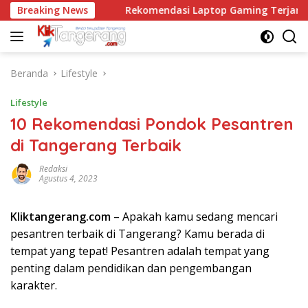
Langsung
kilau
Breaking News
Rekomendasi Laptop Gaming Terjangkau di Bawa
ke
konten
Beranda
Lifestyle
Lifestyle
10 Rekomendasi Pondok Pesantren
di Tangerang Terbaik
Redaksi
Agustus 4, 2023
Kliktangerang.com
– Apakah kamu sedang mencari
pesantren terbaik di Tangerang? Kamu berada di
tempat yang tepat! Pesantren adalah tempat yang
penting dalam pendidikan dan pengembangan
karakter.