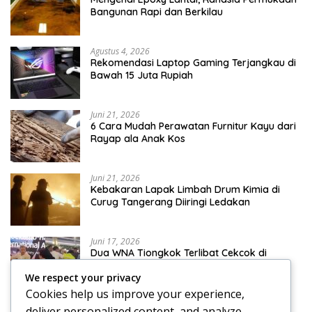
Bangunan Rapi dan Berkilau
Agustus 4, 2026
Rekomendasi Laptop Gaming Terjangkau di
Bawah 15 Juta Rupiah
Juni 21, 2026
6 Cara Mudah Perawatan Furnitur Kayu dari
Rayap ala Anak Kos
Juni 21, 2026
Kebakaran Lapak Limbah Drum Kimia di
Curug Tangerang Diiringi Ledakan
Juni 17, 2026
Dua WNA Tiongkok Terlibat Cekcok di
Terminal 3 Bandara Soekarno-Hatta
We respect your privacy
Cookies help us improve your experience,
Juni 17, 2026
deliver personalized content, and analyze