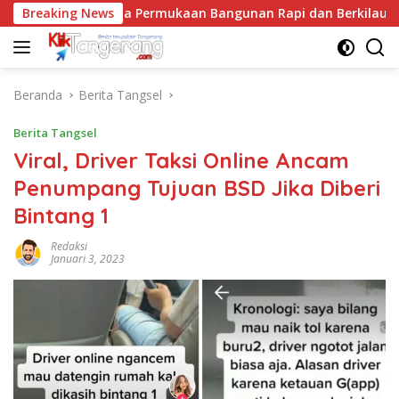
Langsung
antai, Rahasia Permukaan Bangunan Rapi dan Berkilau
Breaking News
ke
konten
Beranda
Berita Tangsel
Berita Tangsel
Viral, Driver Taksi Online Ancam
Penumpang Tujuan BSD Jika Diberi
Bintang 1
Redaksi
Januari 3, 2023