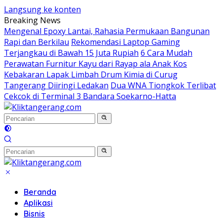
Langsung ke konten
Breaking News
Mengenal Epoxy Lantai, Rahasia Permukaan Bangunan
Rapi dan Berkilau
Rekomendasi Laptop Gaming
Terjangkau di Bawah 15 Juta Rupiah
6 Cara Mudah
Perawatan Furnitur Kayu dari Rayap ala Anak Kos
Kebakaran Lapak Limbah Drum Kimia di Curug
Tangerang Diiringi Ledakan
Dua WNA Tiongkok Terlibat
Cekcok di Terminal 3 Bandara Soekarno-Hatta
Beranda
Aplikasi
Bisnis