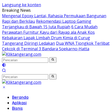
Langsung ke konten
Breaking News
Mengenal Epoxy Lantai, Rahasia Permukaan Bangunan
Rapi dan Berkilau
Rekomendasi Laptop Gaming
Terjangkau di Bawah 15 Juta Rupiah
6 Cara Mudah
Perawatan Furnitur Kayu dari Rayap ala Anak Kos
Kebakaran Lapak Limbah Drum Kimia di Curug
Tangerang Diiringi Ledakan
Dua WNA Tiongkok Terlibat
Cekcok di Terminal 3 Bandara Soekarno-Hatta
Beranda
Aplikasi
Bisnis