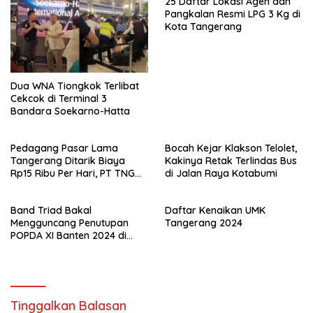
25 Daftar Lokasi Agen dan
Pangkalan Resmi LPG 3 Kg di
Kota Tangerang
Dua WNA Tiongkok Terlibat
Cekcok di Terminal 3
Bandara Soekarno-Hatta
Pedagang Pasar Lama
Bocah Kejar Klakson Telolet,
Tangerang Ditarik Biaya
Kakinya Retak Terlindas Bus
Rp15 Ribu Per Hari, PT TNG
di Jalan Raya Kotabumi
Jelaskan Alasannya
Band Triad Bakal
Daftar Kenaikan UMK
Mengguncang Penutupan
Tangerang 2024
POPDA XI Banten 2024 di
Kota Tangerang!
Tinggalkan Balasan