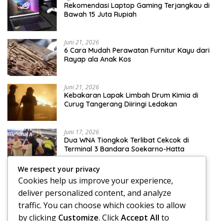
Rekomendasi Laptop Gaming Terjangkau di
Bawah 15 Juta Rupiah
Juni 21, 2026
6 Cara Mudah Perawatan Furnitur Kayu dari
Rayap ala Anak Kos
Juni 21, 2026
Kebakaran Lapak Limbah Drum Kimia di
Curug Tangerang Diiringi Ledakan
Juni 17, 2026
Dua WNA Tiongkok Terlibat Cekcok di
Terminal 3 Bandara Soekarno-Hatta
We respect your privacy
Cookies help us improve your experience,
deliver personalized content, and analyze
Juni 17, 2026
traffic. You can choose which cookies to allow
Klinik Skoliosis Jakarta: Pilihan Terapi untuk
Menangani Kelengkungan Tulang Belakang
by clicking
Customize
. Click
Accept All
to