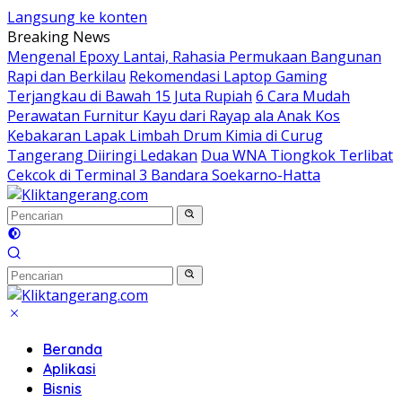
Langsung ke konten
Breaking News
Mengenal Epoxy Lantai, Rahasia Permukaan Bangunan
Rapi dan Berkilau
Rekomendasi Laptop Gaming
Terjangkau di Bawah 15 Juta Rupiah
6 Cara Mudah
Perawatan Furnitur Kayu dari Rayap ala Anak Kos
Kebakaran Lapak Limbah Drum Kimia di Curug
Tangerang Diiringi Ledakan
Dua WNA Tiongkok Terlibat
Cekcok di Terminal 3 Bandara Soekarno-Hatta
Beranda
Aplikasi
Bisnis