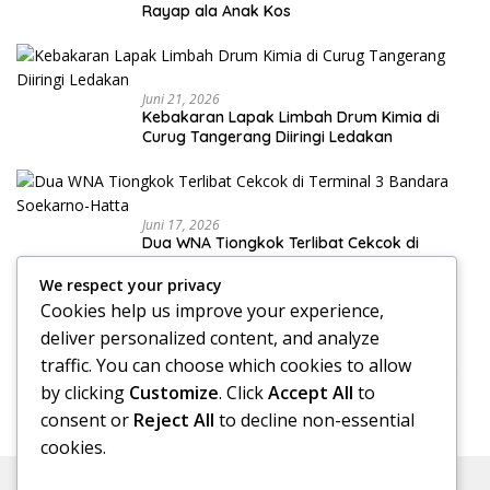
Rayap ala Anak Kos
Juni 21, 2026
Kebakaran Lapak Limbah Drum Kimia di
Curug Tangerang Diiringi Ledakan
Juni 17, 2026
Dua WNA Tiongkok Terlibat Cekcok di
Terminal 3 Bandara Soekarno-Hatta
We respect your privacy
Cookies help us improve your experience,
deliver personalized content, and analyze
Juni 17, 2026
traffic. You can choose which cookies to allow
Klinik Skoliosis Jakarta: Pilihan Terapi untuk
Menangani Kelengkungan Tulang Belakang
by clicking
Customize
. Click
Accept All
to
consent or
Reject All
to decline non-essential
cookies.