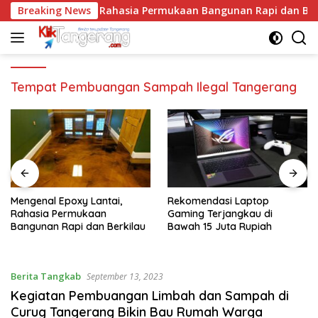
Langsung
al Epoxy Lantai, Rahasia Permukaan Bangunan Rapi dan Berki
Breaking News
ke
konten
Tempat Pembuangan Sampah Ilegal Tangerang
Mengenal Epoxy Lantai,
Rekomendasi Laptop
Rahasia Permukaan
Gaming Terjangkau di
Bangunan Rapi dan Berkilau
Bawah 15 Juta Rupiah
Berita Tangkab
September 13, 2023
Kegiatan Pembuangan Limbah dan Sampah di
Curug Tangerang Bikin Bau Rumah Warga