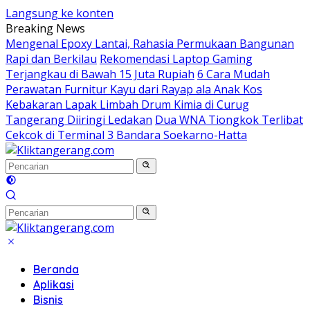
Langsung ke konten
Breaking News
Mengenal Epoxy Lantai, Rahasia Permukaan Bangunan
Rapi dan Berkilau
Rekomendasi Laptop Gaming
Terjangkau di Bawah 15 Juta Rupiah
6 Cara Mudah
Perawatan Furnitur Kayu dari Rayap ala Anak Kos
Kebakaran Lapak Limbah Drum Kimia di Curug
Tangerang Diiringi Ledakan
Dua WNA Tiongkok Terlibat
Cekcok di Terminal 3 Bandara Soekarno-Hatta
Beranda
Aplikasi
Bisnis