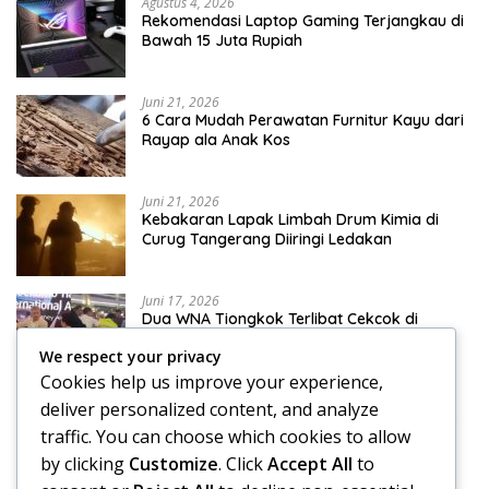
Agustus 4, 2026
Rekomendasi Laptop Gaming Terjangkau di
Bawah 15 Juta Rupiah
Juni 21, 2026
6 Cara Mudah Perawatan Furnitur Kayu dari
Rayap ala Anak Kos
Juni 21, 2026
Kebakaran Lapak Limbah Drum Kimia di
Curug Tangerang Diiringi Ledakan
Juni 17, 2026
Dua WNA Tiongkok Terlibat Cekcok di
Terminal 3 Bandara Soekarno-Hatta
We respect your privacy
Cookies help us improve your experience,
Juni 17, 2026
deliver personalized content, and analyze
Klinik Skoliosis Jakarta: Pilihan Terapi untuk
traffic. You can choose which cookies to allow
Menangani Kelengkungan Tulang Belakang
by clicking
Customize
. Click
Accept All
to