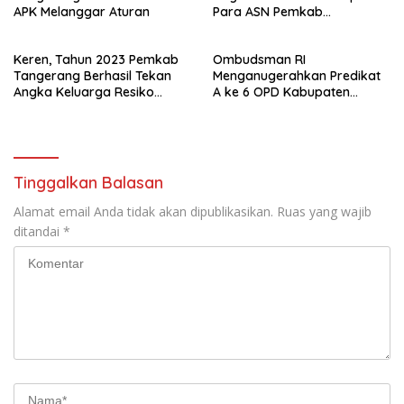
APK Melanggar Aturan
Para ASN Pemkab
Tangerang Usai Apel Senin
Keren, Tahun 2023 Pemkab
Ombudsman RI
Tangerang Berhasil Tekan
Menganugerahkan Predikat
Angka Keluarga Resiko
A ke 6 OPD Kabupaten
Stunting Jadi Turun 118.000
Tangerang
Kasus
Tinggalkan Balasan
Alamat email Anda tidak akan dipublikasikan.
Ruas yang wajib
ditandai
*