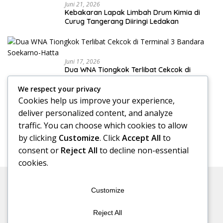
Juni 21, 2026
Kebakaran Lapak Limbah Drum Kimia di
Curug Tangerang Diiringi Ledakan
Juni 17, 2026
Dua WNA Tiongkok Terlibat Cekcok di
Terminal 3 Bandara Soekarno-Hatta
We respect your privacy
Cookies help us improve your experience,
deliver personalized content, and analyze
Juni 17, 2026
traffic. You can choose which cookies to allow
Klinik Skoliosis Jakarta: Pilihan Terapi untuk
Menangani Kelengkungan Tulang Belakang
by clicking
Customize
. Click
Accept All
to
consent or
Reject All
to decline non-essential
cookies.
Customize
Reject All