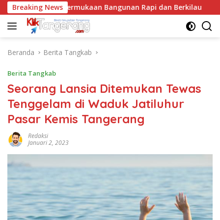
Langsung
ai, Rahasia Permukaan Bangunan Rapi dan Berkilau
Breaking News
Re
ke
konten
Beranda
Berita Tangkab
Berita Tangkab
Seorang Lansia Ditemukan Tewas
Tenggelam di Waduk Jatiluhur
Pasar Kemis Tangerang
Redaksi
Januari 2, 2023