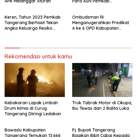
APK Melanggar Aturan
Para ASN Pemkab
Tangerang Usai Apel Senin
Keren, Tahun 2023 Pemkab
Ombudsman RI
Tangerang Berhasil Tekan
Menganugerahkan Predikat
Angka Keluarga Resiko
A ke 6 OPD Kabupaten
Stunting Jadi Turun 118.000
Tangerang
Kasus
Rekomendasi untuk kamu
Kebakaran Lapak Limbah
Truk Tabrak Motor di Cikupa,
Drum Kimia di Curug
Ibu Tewas dan 2 Balita Luka
Tangerang Diiringi Ledakan
Bawaslu Kabupaten
Pj. Bupati Tangerang
Tangerang Temukan 13.666
Bagikan Bibit Cabai Kepada