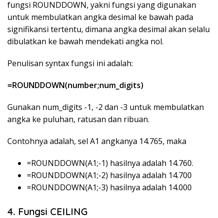
fungsi ROUNDDOWN, yakni fungsi yang digunakan
untuk membulatkan angka desimal ke bawah pada
signifikansi tertentu, dimana angka desimal akan selalu
dibulatkan ke bawah mendekati angka nol.
Penulisan syntax fungsi ini adalah:
=ROUNDDOWN(number;num_digits)
Gunakan num_digits -1, -2 dan -3 untuk membulatkan
angka ke puluhan, ratusan dan ribuan.
Contohnya adalah, sel A1 angkanya 14.765, maka
=ROUNDDOWN(A1;-1) hasilnya adalah 14.760.
=ROUNDDOWN(A1;-2) hasilnya adalah 14.700
=ROUNDDOWN(A1;-3) hasilnya adalah 14.000
4. Fungsi CEILING