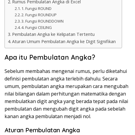
Rumus Pembulatan Angka di Excel
1. Fungsi ROUND
2. Fungsi ROUNDUP
3. Fungsi ROUNDDOWN
4. Fungsi CEILING
Pembulatan Angka ke Kelipatan Tertentu
Aturan Umum Pembulatan Angka ke Digit Signifikan
Apa itu Pembulatan Angka?
Sebelum membahas mengenai rumus, perlu diketahui
definisi pembulatan angka terlebih dahulu. Secara
umum, pembulatan angka merupakan cara mengubah
nilai bilangan dalam perhitungan matematika dengan
membulatkan digit angka yang berada tepat pada nilai
pembulatan dan mengubah digit angka pada sebelah
kanan angka pembulatan menjadi nol.
Aturan Pembulatan Angka