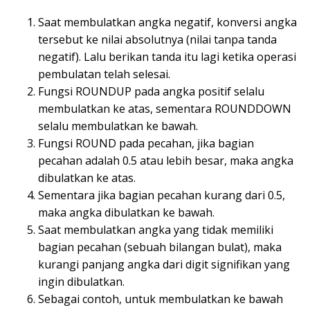
Saat membulatkan angka negatif, konversi angka
tersebut ke nilai absolutnya (nilai tanpa tanda
negatif). Lalu berikan tanda itu lagi ketika operasi
pembulatan telah selesai.
Fungsi ROUNDUP pada angka positif selalu
membulatkan ke atas, sementara ROUNDDOWN
selalu membulatkan ke bawah.
Fungsi ROUND pada pecahan, jika bagian
pecahan adalah 0.5 atau lebih besar, maka angka
dibulatkan ke atas.
Sementara jika bagian pecahan kurang dari 0.5,
maka angka dibulatkan ke bawah.
Saat membulatkan angka yang tidak memiliki
bagian pecahan (sebuah bilangan bulat), maka
kurangi panjang angka dari digit signifikan yang
ingin dibulatkan.
Sebagai contoh, untuk membulatkan ke bawah