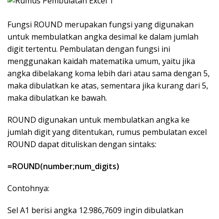
Fungsi ROUND merupakan fungsi yang digunakan
untuk membulatkan angka desimal ke dalam jumlah
digit tertentu. Pembulatan dengan fungsi ini
menggunakan kaidah matematika umum, yaitu jika
angka dibelakang koma lebih dari atau sama dengan 5,
maka dibulatkan ke atas, sementara jika kurang dari 5,
maka dibulatkan ke bawah.
ROUND digunakan untuk membulatkan angka ke
jumlah digit yang ditentukan, rumus pembulatan excel
ROUND dapat dituliskan dengan sintaks:
=ROUND(number;num_digits)
Contohnya:
Sel A1 berisi angka 12.986,7609 ingin dibulatkan