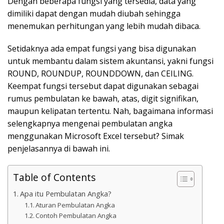
Dengan beberapa fungsi yang tersedia, data yang
dimiliki dapat dengan mudah diubah sehingga
menemukan perhitungan yang lebih mudah dibaca.
Setidaknya ada empat fungsi yang bisa digunakan
untuk membantu dalam sistem akuntansi, yakni fungsi
ROUND, ROUNDUP, ROUNDDOWN, dan CEILING.
Keempat fungsi tersebut dapat digunakan sebagai
rumus pembulatan ke bawah, atas, digit signifikan,
maupun kelipatan tertentu. Nah, bagaimana informasi
selengkapnya mengenai pembulatan angka
menggunakan Microsoft Excel tersebut? Simak
penjelasannya di bawah ini.
Table of Contents
Apa itu Pembulatan Angka?
Aturan Pembulatan Angka
Contoh Pembulatan Angka