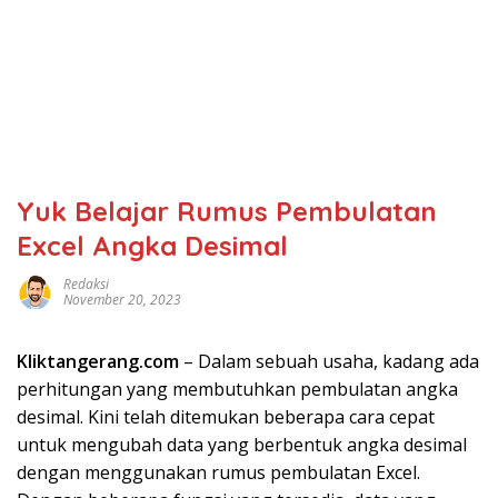
Yuk Belajar Rumus Pembulatan
Excel Angka Desimal
Redaksi
November 20, 2023
Kliktangerang.com
– Dalam sebuah usaha, kadang ada
perhitungan yang membutuhkan pembulatan angka
desimal. Kini telah ditemukan beberapa cara cepat
untuk mengubah data yang berbentuk angka desimal
dengan menggunakan rumus pembulatan Excel.