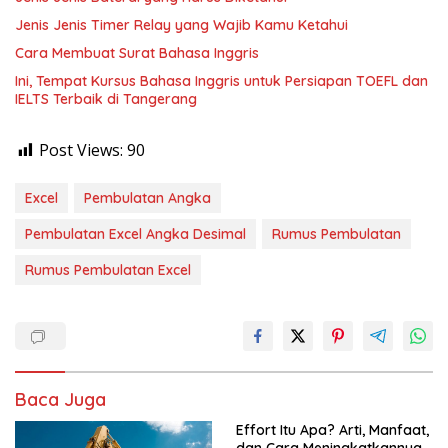
Jenis Jenis Timer Relay yang Wajib Kamu Ketahui
Cara Membuat Surat Bahasa Inggris
Ini, Tempat Kursus Bahasa Inggris untuk Persiapan TOEFL dan
IELTS Terbaik di Tangerang
Post Views:
90
Excel
Pembulatan Angka
Pembulatan Excel Angka Desimal
Rumus Pembulatan
Rumus Pembulatan Excel
Baca Juga
Effort Itu Apa? Arti, Manfaat,