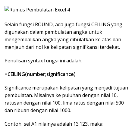
Selain fungsi ROUND, ada juga fungsi CEILING yang
digunakan dalam pembulatan angka untuk
mengembalikan angka yang dibulatkan ke atas dan
menjauh dari nol ke kelipatan signifikansi terdekat.
Penulisan syntax fungsi ini adalah:
=CEILING(number;significance)
Significance merupakan kelipatan yang menjadi tujuan
pembulatan. Misalnya ke puluhan dengan nilai 10,
ratusan dengan nilai 100, lima ratus dengan nilai 500
dan ribuan dengan nilai 1000.
Contoh, sel A1 nilainya adalah 13.123, maka: