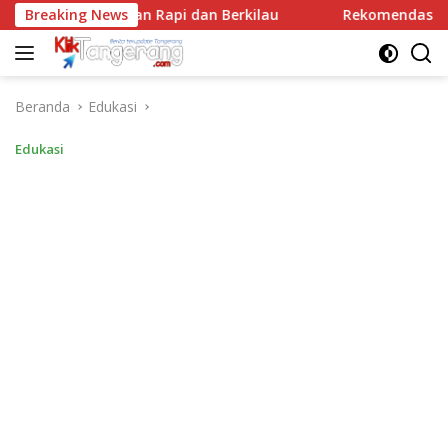
Langsung
n Bangunan Rapi dan Berkilau
Breaking News
Rekomendasi Laptop Ga
ke
konten
Beranda
Edukasi
Edukasi