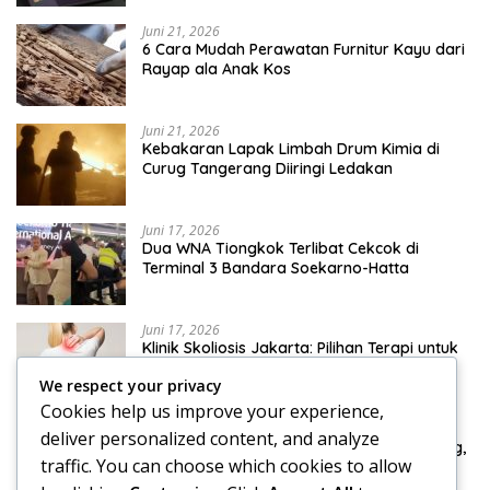
Juni 21, 2026
6 Cara Mudah Perawatan Furnitur Kayu dari
Rayap ala Anak Kos
Juni 21, 2026
Kebakaran Lapak Limbah Drum Kimia di
Curug Tangerang Diiringi Ledakan
Juni 17, 2026
Dua WNA Tiongkok Terlibat Cekcok di
Terminal 3 Bandara Soekarno-Hatta
Juni 17, 2026
Klinik Skoliosis Jakarta: Pilihan Terapi untuk
Menangani Kelengkungan Tulang Belakang
We respect your privacy
Cookies help us improve your experience,
Juni 17, 2026
deliver personalized content, and analyze
Skuter Listrik Omoway Dirakit di Tangerang,
traffic. You can choose which cookies to allow
Harga Mulai Rp 46 Juta