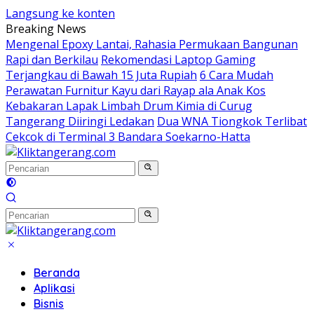
Langsung ke konten
Breaking News
Mengenal Epoxy Lantai, Rahasia Permukaan Bangunan
Rapi dan Berkilau
Rekomendasi Laptop Gaming
Terjangkau di Bawah 15 Juta Rupiah
6 Cara Mudah
Perawatan Furnitur Kayu dari Rayap ala Anak Kos
Kebakaran Lapak Limbah Drum Kimia di Curug
Tangerang Diiringi Ledakan
Dua WNA Tiongkok Terlibat
Cekcok di Terminal 3 Bandara Soekarno-Hatta
Beranda
Aplikasi
Bisnis