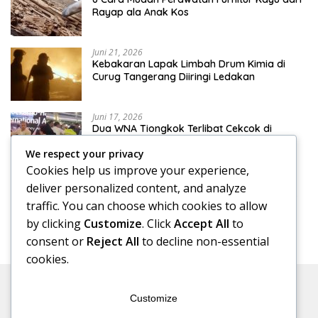
Rayap ala Anak Kos
Juni 21, 2026
Kebakaran Lapak Limbah Drum Kimia di
Curug Tangerang Diiringi Ledakan
Juni 17, 2026
Dua WNA Tiongkok Terlibat Cekcok di
Terminal 3 Bandara Soekarno-Hatta
We respect your privacy
Cookies help us improve your experience,
Juni 17, 2026
deliver personalized content, and analyze
Klinik Skoliosis Jakarta: Pilihan Terapi untuk
traffic. You can choose which cookies to allow
Menangani Kelengkungan Tulang Belakang
by clicking
Customize
. Click
Accept All
to
consent or
Reject All
to decline non-essential
cookies.
Customize