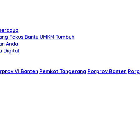
rpercaya
 yang Fokus Bantu UMKM Tumbuh
lan Anda
a Digital
rprov VI Banten
Pemkot Tangerang
Porprov Banten
Porp