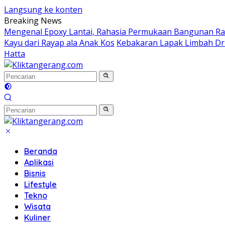
Langsung ke konten
Breaking News
Mengenal Epoxy Lantai, Rahasia Permukaan Bangunan Rap
Kayu dari Rayap ala Anak Kos
Kebakaran Lapak Limbah Dru
Hatta
Beranda
Aplikasi
Bisnis
Lifestyle
Tekno
Wisata
Kuliner