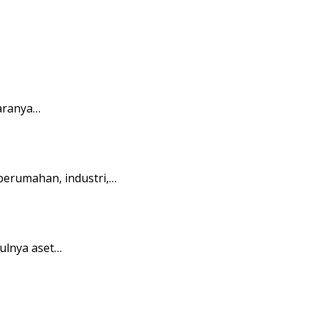
caranya…
perumahan, industri,…
ulnya aset…