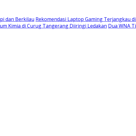
i dan Berkilau
Rekomendasi Laptop Gaming Terjangkau di
m Kimia di Curug Tangerang Diiringi Ledakan
Dua WNA Tio