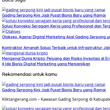
Gading Serpong Kini Jadi Pusat Bisnis Baru yang Ramai
Solusi Konveksi Seragam Kerja yang Profesional dan Te
Olakses, Agensi Digital Marketing Asal Gading Serpong
Kontraktor Amanah Solusi Terbaik untuk Infrastruktur Ja
Mengenal Dunia Kripto: Peluang dan Risiko Investasi di Er
4 Ide Bisnis Digital Marketing yang Menjanjikan
Rekomendasi untuk kamu
Gading Serpong Kini Jadi Pusat Bisnis Baru yang Ramai
Kliktangerang.com – Kawasan Gading Serpong di Kabupate