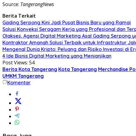
Source:
TangerangNews
Berita Terkait
Gading Serpong Kini Jadi Pusat Bisnis Baru yang Ramai
Solusi Konveksi Seragam Kerja yang Profesional dan Te
Olakses, Agensi Digital Marketing Asal Gading Serpong
Kontraktor Amanah Solusi Terbaik untuk Infrastruktur Ja
Mengenal Dunia Kripto: Peluang dan Risiko Investasi di Er
4 Ide Bisnis Digital Marketing yang Menjanjikan
Post Views:
54
Berita Kota Tangerang
Kota Tangerang
Merchandise Po
UMKM Tangerang
Komentar
Baca Juga