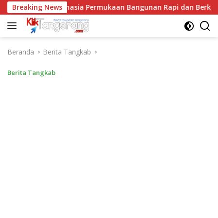
Langsung
xy Lantai, Rahasia Permukaan Bangunan Rapi dan Berkilau
Breaking News
ke
konten
Beranda
Berita Tangkab
Berita Tangkab