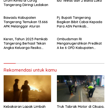
Drum Kimia di Curug
Ibu Tewas dan 2 Balita Luka
Tangerang Diiringi Ledakan
Bawaslu Kabupaten
Pj. Bupati Tangerang
Tangerang Temukan 13.666
Bagikan Bibit Cabai Kepada
APK Melanggar Aturan
Para ASN Pemkab
Tangerang Usai Apel Senin
Keren, Tahun 2023 Pemkab
Ombudsman RI
Tangerang Berhasil Tekan
Menganugerahkan Predikat
Angka Keluarga Resiko
A ke 6 OPD Kabupaten
Stunting Jadi Turun 118.000
Tangerang
Kasus
Rekomendasi untuk kamu
Kebakaran Lapak Limbah
Truk Tabrak Motor di Cikupa,