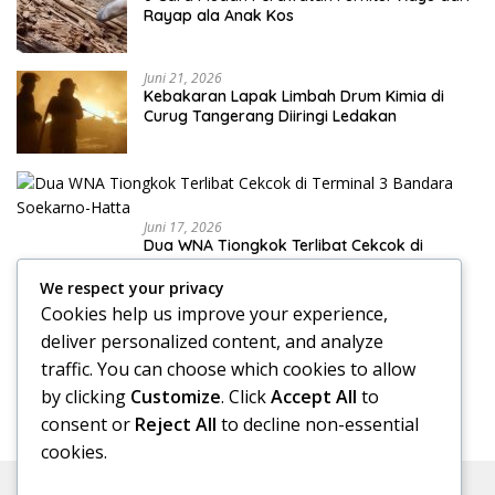
Rayap ala Anak Kos
Juni 21, 2026
Kebakaran Lapak Limbah Drum Kimia di
Curug Tangerang Diiringi Ledakan
Juni 17, 2026
Dua WNA Tiongkok Terlibat Cekcok di
Terminal 3 Bandara Soekarno-Hatta
We respect your privacy
Cookies help us improve your experience,
deliver personalized content, and analyze
Juni 17, 2026
traffic. You can choose which cookies to allow
Klinik Skoliosis Jakarta: Pilihan Terapi untuk
Menangani Kelengkungan Tulang Belakang
by clicking
Customize
. Click
Accept All
to
consent or
Reject All
to decline non-essential
cookies.