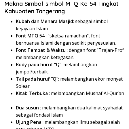
Makna Simbol-simbol MTQ Ke-54 Tingkat
Kabupaten Tangerang
Kubah dan Menara Masjid
: sebagai simbol
kejayaan Islam
Font MTQ 54
: “sketsa ramadhan”, font
bernuansa Islami dengan sedikit penyesuaian.
Font Tempat & Waktu
: dengan font “Trajan-Pro”
melambangkan ketegasan.
Body pada huruf “Q”
: melambangkan
jempol/terbaik.
Tail pada huruf “Q”
: melambangkan ekor monyet
Solear.
Kitab Terbuka
: melambangkan Mushaf Al-Qur’an
.
Dua susun
: melambangkan dua kalimat syahadat
sebagai fondasi Islam
Ujung Pena
: melambangkan Ilmu sebagai salah