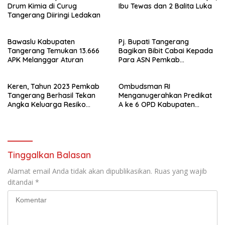
Drum Kimia di Curug
Ibu Tewas dan 2 Balita Luka
Tangerang Diiringi Ledakan
Bawaslu Kabupaten
Pj. Bupati Tangerang
Tangerang Temukan 13.666
Bagikan Bibit Cabai Kepada
APK Melanggar Aturan
Para ASN Pemkab
Tangerang Usai Apel Senin
Keren, Tahun 2023 Pemkab
Ombudsman RI
Tangerang Berhasil Tekan
Menganugerahkan Predikat
Angka Keluarga Resiko
A ke 6 OPD Kabupaten
Stunting Jadi Turun 118.000
Tangerang
Kasus
Tinggalkan Balasan
Alamat email Anda tidak akan dipublikasikan.
Ruas yang wajib
ditandai
*