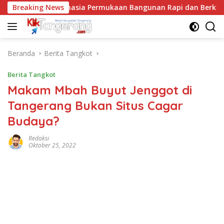
Langsung
xy Lantai, Rahasia Permukaan Bangunan Rapi dan Berkilau
Breaking News
ke
konten
Beranda
Berita Tangkot
Berita Tangkot
Makam Mbah Buyut Jenggot di
Tangerang Bukan Situs Cagar
Budaya?
Redaksi
Oktober 25, 2022