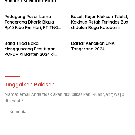
Bandara Soekarno-Hatta
Pedagang Pasar Lama
Bocah Kejar Klakson Telolet,
Tangerang Ditarik Biaya
Kakinya Retak Terlindas Bus
Rp15 Ribu Per Hari, PT TNG
di Jalan Raya Kotabumi
Jelaskan Alasannya
Band Triad Bakal
Daftar Kenaikan UMK
Mengguncang Penutupan
Tangerang 2024
POPDA XI Banten 2024 di
Kota Tangerang!
Tinggalkan Balasan
Alamat email Anda tidak akan dipublikasikan.
Ruas yang wajib
ditandai
*