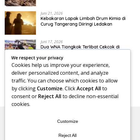
Juni 21, 2026
Kebakaran Lapak Limbah Drum Kimia di
Curug Tangerang Diiringi Ledakan
Juni 17, 2026
Dua WNA Tiongkok Terlibat Cekcok di
Terminal 3 Bandara Soekarno-Hatta
We respect your privacy
Cookies help us improve your experience,
Juni 17, 2026
deliver personalized content, and analyze
Klinik Skoliosis Jakarta: Pilihan Terapi untuk
traffic. You can choose which cookies to allow
Menangani Kelengkungan Tulang Belakang
by clicking
Customize
. Click
Accept All
to
consent or
Reject All
to decline non-essential
cookies.
Customize
Reject All