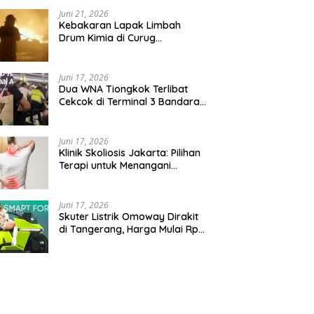
Juni 21, 2026
Kebakaran Lapak Limbah
Drum Kimia di Curug
Tangerang Diiringi Ledakan
Juni 17, 2026
Dua WNA Tiongkok Terlibat
Cekcok di Terminal 3 Bandara
Soekarno-Hatta
Juni 17, 2026
Klinik Skoliosis Jakarta: Pilihan
Terapi untuk Menangani
Kelengkungan Tulang Belakang
Juni 17, 2026
Skuter Listrik Omoway Dirakit
di Tangerang, Harga Mulai Rp
46 Juta