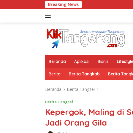
Langsung
Breaking News
ke
konten
Beranda
Aplikasi
Bisnis
Lifestyl
Berita
Berita Tangkab
Berita Tang
Beranda
Berita Tangsel
Berita Tangsel
Kepergok, Maling di 
Jadi Orang Gila