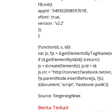
FB.init({
appId : ‘349302008597018’,
xfbml : true,
version : ‘v2.2’
});
};
(function(d, s, id){
var js, fjs = d.getElementsByTagName(s)
if (d.getElementById(id)) {return;}
js = d.createElement(s); js.id = id;
js.src = “http://connect.facebook.net/en
fjs.parentNode.insertBefore(js, fjs);
}(document, ‘script’, ‘facebook-jssdk’));
Source:
TangerangNews
Berita Terkait