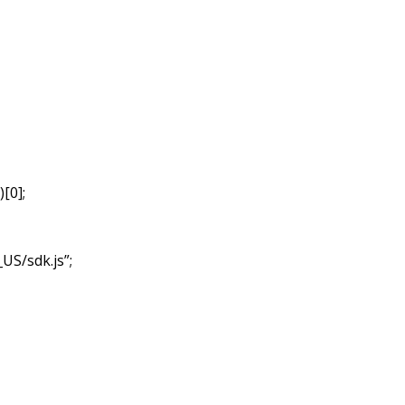
[0];
_US/sdk.js”;