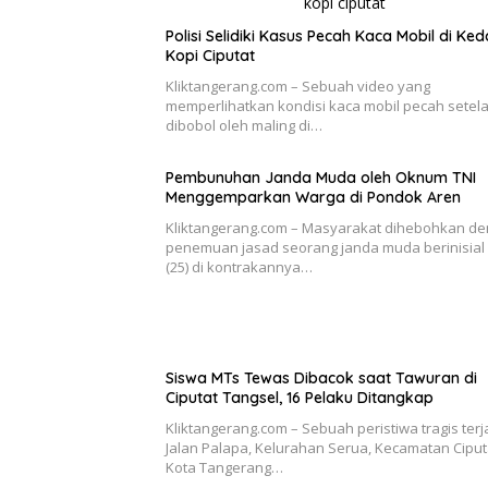
Polisi Selidiki Kasus Pecah Kaca Mobil di Ked
Kopi Ciputat
Kliktangerang.com – Sebuah video yang
memperlihatkan kondisi kaca mobil pecah setel
dibobol oleh maling di…
Pembunuhan Janda Muda oleh Oknum TNI
Menggemparkan Warga di Pondok Aren
Kliktangerang.com – Masyarakat dihebohkan d
penemuan jasad seorang janda muda berinisial
(25) di kontrakannya…
Siswa MTs Tewas Dibacok saat Tawuran di
Ciputat Tangsel, 16 Pelaku Ditangkap
Kliktangerang.com – Sebuah peristiwa tragis terja
Jalan Palapa, Kelurahan Serua, Kecamatan Ciput
Kota Tangerang…