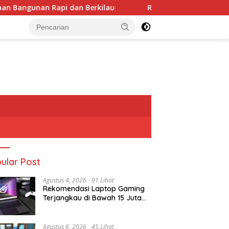
api dan Berkilau
Rekomendasi Laptop Gaming Terjangk
ular Post
Agustus 4, 2026
91 Lihat
Rekomendasi Laptop Gaming
Terjangkau di Bawah 15 Juta
Rupiah
Agustus 6, 2026
45 Lihat