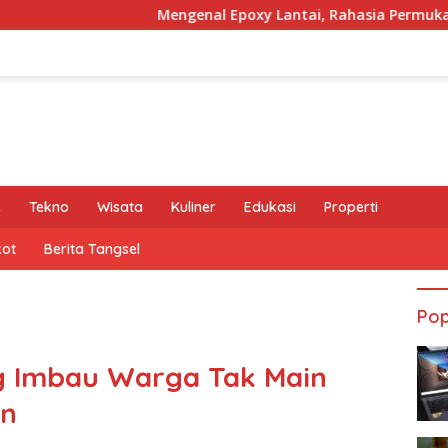
Mengenal Epoxy Lantai, Rahasia Permukaan Bangunan R
e
Tekno
Wisata
Kuliner
Edukasi
Properti
kot
Berita Tangsel
Pop
g Imbau Warga Tak Main
an