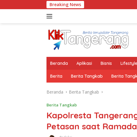
Langsung
Breaking News
ke
konten
Beranda
Aplikasi
Bisnis
Lifestyl
Berita
Berita Tangkab
Berita Tang
Beranda
Berita Tangkab
Berita Tangkab
Kapolresta Tangeran
Petasan saat Ramad