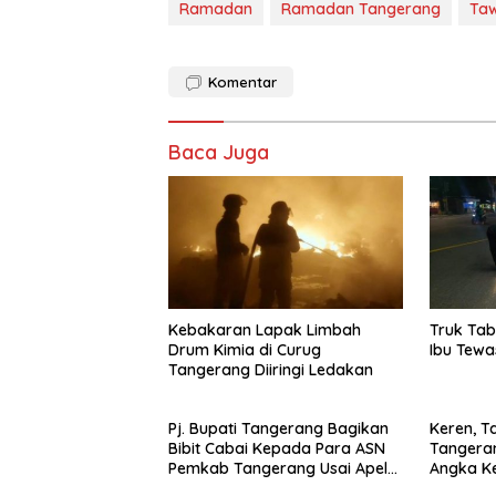
Ramadan
Ramadan Tangerang
Ta
Komentar
Baca Juga
Kebakaran Lapak Limbah
Truk Tab
Drum Kimia di Curug
Ibu Tewa
Tangerang Diiringi Ledakan
Pj. Bupati Tangerang Bagikan
Keren, 
Bibit Cabai Kepada Para ASN
Tangeran
Pemkab Tangerang Usai Apel
Angka Ke
Senin
Stunting 