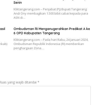
Senin
Kliktangerang.com – Penjabat (Pj) Bupati Tangerang
Andi Ony membagikan 1.500 bibit cabai kepada para
ASN di…
sil
Ombudsman RI Menganugerahkan Predikat A ke
6 OPD Kabupaten Tangerang
Kliktangerang.com – Pada hari Rabu, 24 Januari 2024,
mkab)
Ombudsman Republik Indonesia (RI) memberikan
penghargaan Zona…
Ruas yang wajib ditandai
*