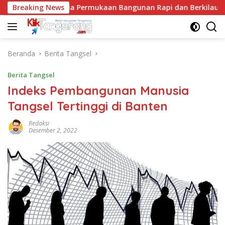
Langsung
antai, Rahasia Permukaan Bangunan Rapi dan Berkilau
Breaking News
ke
konten
Beranda
Berita Tangsel
Berita Tangsel
Indeks Pembangunan Manusia
Tangsel Tertinggi di Banten
Redaksi
Desember 2, 2022