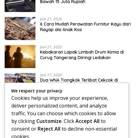
Bawah 15 Juta Rupiah
Juni 21, 2026
6 Cara Mudah Perawatan Furnitur Kayu dari
Rayap ala Anak Kos
Juni 21, 2026
Kebakaran Lapak Limbah Drum Kimia di
Curug Tangerang Diiringi Ledakan
Juni 17, 2026
Dua WNA Tiongkok Terlibat Cekcok di
Terminal 3 Bandara Soekarno-Hatta
We respect your privacy
Cookies help us improve your experience,
Juni 17, 2026
deliver personalized content, and analyze
Klinik Skoliosis Jakarta: Pilihan Terapi untuk
traffic. You can choose which cookies to allow
Menangani Kelengkungan Tulang Belakang
by clicking
Customize
. Click
Accept All
to
consent or
Reject All
to decline non-essential
cookies.