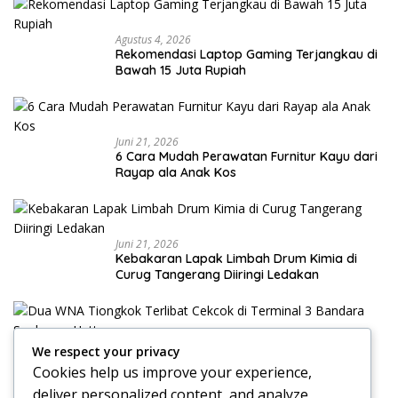
Agustus 4, 2026
Rekomendasi Laptop Gaming Terjangkau di
Bawah 15 Juta Rupiah
Juni 21, 2026
6 Cara Mudah Perawatan Furnitur Kayu dari
Rayap ala Anak Kos
Juni 21, 2026
Kebakaran Lapak Limbah Drum Kimia di
Curug Tangerang Diiringi Ledakan
Juni 17, 2026
We respect your privacy
Dua WNA Tiongkok Terlibat Cekcok di
Cookies help us improve your experience,
Terminal 3 Bandara Soekarno-Hatta
deliver personalized content, and analyze