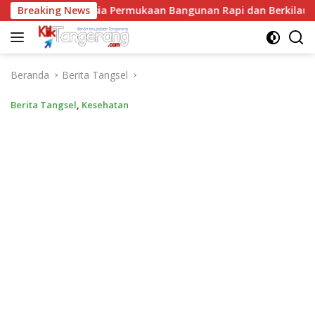
Langsung
antai, Rahasia Permukaan Bangunan Rapi dan Berkilau
Breaking News
ke
konten
Beranda
Berita Tangsel
Berita Tangsel
,
Kesehatan