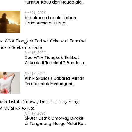
Furnitur Kayu dari Rayap ala
Anak Kos
Juni 21, 2026
Kebakaran Lapak Limbah
Drum Kimia di Curug
Tangerang Diiringi Ledakan
Juni 17, 2026
Dua WNA Tiongkok Terlibat
Cekcok di Terminal 3 Bandara
Soekarno-Hatta
Juni 17, 2026
Klinik Skoliosis Jakarta: Pilihan
Terapi untuk Menangani
Kelengkungan Tulang Belakang
Juni 17, 2026
Skuter Listrik Omoway Dirakit
di Tangerang, Harga Mulai Rp
46 Juta