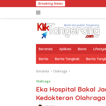
Langsung
Breaking News
ke
konten
Beranda
Aplikasi
Bisnis
Lifestyl
Berita
Berita Tangkab
Berita Tang
Beranda
Olahraga
Olahraga
Eka Hospital Bakal Ja
Kedokteran Olahraga