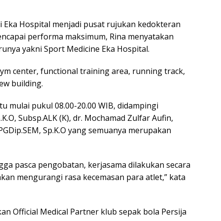
 Eka Hospital menjadi pusat rujukan kedokteran
encapai performa maksimum, Rina menyatakan
unya yakni Sport Medicine Eka Hospital.
ym center, functional training area, running track,
new building.
u mulai pukul 08.00-20.00 WIB, didampingi
K.O, Subsp.ALK (K), dr. Mochamad Zulfar Aufin,
Sc, PGDip.SEM, Sp.K.O yang semuanya merupakan
ngga pasca pengobatan, kerjasama dilakukan secara
 akan mengurangi rasa kecemasan para atlet,” kata
 Official Medical Partner klub sepak bola Persija