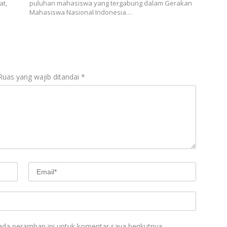
at,
puluhan mahasiswa yang tergabung dalam Gerakan
Mahasiswa Nasional Indonesia…
Ruas yang wajib ditandai
*
ada peramban ini untuk komentar saya berikutnya.