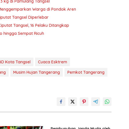
i 3 kg di Pamulang Tangsel
Menggemparkan Warga di Pondok Aren
putat Tangsel Diperlebar
iputat Tangsel, 16 Pelaku Ditangkap
mo hingga Sempat Ricuh
BD Kota Tangsel
Cuaca Esktrem
ang
Musim Hujan Tangerang
Pemkot Tangerang
Pembunuhan Janda Muda oleh