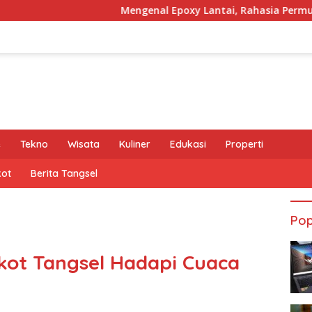
Mengenal Epoxy Lantai, Rahasia Permukaan Banguna
e
Tekno
Wisata
Kuliner
Edukasi
Properti
kot
Berita Tangsel
Pop
kot Tangsel Hadapi Cuaca