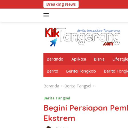
Langsung
Breaking News
ke
konten
Beranda
Aplikasi
Bisnis
Lifestyl
Berita
Berita Tangkab
Berita Tang
Beranda
Berita Tangsel
Berita Tangsel
Begini Persiapan Pem
Ekstrem