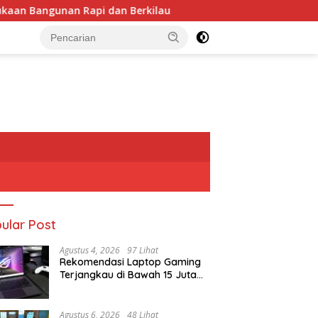
n Rapi dan Berkilau
Rekomendasi Laptop Gaming Terja
ular Post
Agustus 4, 2026
97 Lihat
Rekomendasi Laptop Gaming
Terjangkau di Bawah 15 Juta
Rupiah
Agustus 6, 2026
48 Lihat