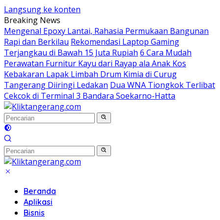
Langsung ke konten
Breaking News
Mengenal Epoxy Lantai, Rahasia Permukaan Bangunan
Rapi dan Berkilau
Rekomendasi Laptop Gaming
Terjangkau di Bawah 15 Juta Rupiah
6 Cara Mudah
Perawatan Furnitur Kayu dari Rayap ala Anak Kos
Kebakaran Lapak Limbah Drum Kimia di Curug
Tangerang Diiringi Ledakan
Dua WNA Tiongkok Terlibat
Cekcok di Terminal 3 Bandara Soekarno-Hatta
Beranda
Aplikasi
Bisnis