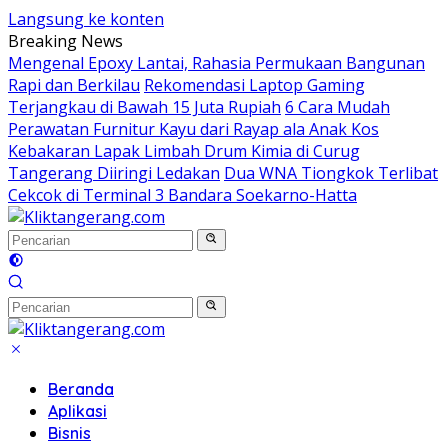
Langsung ke konten
Breaking News
Mengenal Epoxy Lantai, Rahasia Permukaan Bangunan
Rapi dan Berkilau
Rekomendasi Laptop Gaming
Terjangkau di Bawah 15 Juta Rupiah
6 Cara Mudah
Perawatan Furnitur Kayu dari Rayap ala Anak Kos
Kebakaran Lapak Limbah Drum Kimia di Curug
Tangerang Diiringi Ledakan
Dua WNA Tiongkok Terlibat
Cekcok di Terminal 3 Bandara Soekarno-Hatta
Beranda
Aplikasi
Bisnis