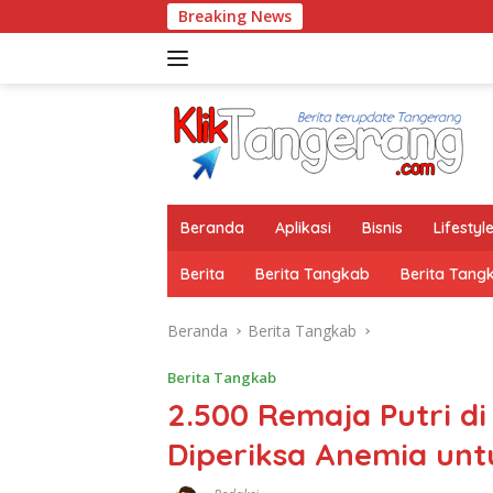
Langsung
Breaking News
ke
konten
Beranda
Aplikasi
Bisnis
Lifestyl
Berita
Berita Tangkab
Berita Tang
Beranda
Berita Tangkab
Berita Tangkab
2.500 Remaja Putri d
Diperiksa Anemia unt