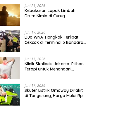
Juni 21, 2026
Kebakaran Lapak Limbah
Drum Kimia di Curug
Tangerang Diiringi Ledakan
Juni 17, 2026
Dua WNA Tiongkok Terlibat
Cekcok di Terminal 3 Bandara
Soekarno-Hatta
Juni 17, 2026
Klinik Skoliosis Jakarta: Pilihan
Terapi untuk Menangani
Kelengkungan Tulang Belakang
Juni 17, 2026
Skuter Listrik Omoway Dirakit
di Tangerang, Harga Mulai Rp
46 Juta