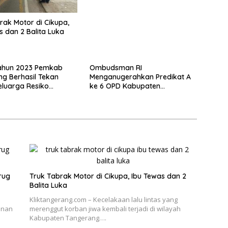
rak Motor di Cikupa,
s dan 2 Balita Luka
Tahun 2023 Pemkab
Ombudsman RI
g Berhasil Tekan
Menganugerahkan Predikat A
luarga Resiko
ke 6 OPD Kabupaten
Jadi Turun 118.000
Tangerang
rug
Truk Tabrak Motor di Cikupa, Ibu Tewas dan 2
Balita Luka
Kliktangerang.com – Kecelakaan lalu lintas yang
anan
merenggut korban jiwa kembali terjadi di wilayah
Kabupaten Tangerang….