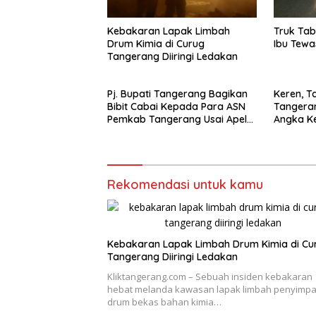
Kebakaran Lapak Limbah
Truk Tab
Drum Kimia di Curug
Ibu Tewa
Tangerang Diiringi Ledakan
Pj. Bupati Tangerang Bagikan
Keren, 
Bibit Cabai Kepada Para ASN
Tangeran
Pemkab Tangerang Usai Apel
Angka Ke
Senin
Stunting 
Kasus
Rekomendasi untuk kamu
Kebakaran Lapak Limbah Drum Kimia di Cu
Tangerang Diiringi Ledakan
Kliktangerang.com – Sebuah insiden kebakaran
hebat melanda kawasan lapak limbah penyimp
drum bekas bahan kimia…