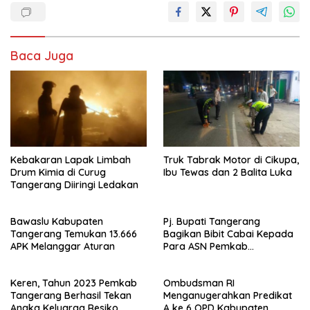
Baca Juga
Kebakaran Lapak Limbah
Truk Tabrak Motor di Cikupa,
Drum Kimia di Curug
Ibu Tewas dan 2 Balita Luka
Tangerang Diiringi Ledakan
Bawaslu Kabupaten
Pj. Bupati Tangerang
Tangerang Temukan 13.666
Bagikan Bibit Cabai Kepada
APK Melanggar Aturan
Para ASN Pemkab
Tangerang Usai Apel Senin
Keren, Tahun 2023 Pemkab
Ombudsman RI
Tangerang Berhasil Tekan
Menganugerahkan Predikat
Angka Keluarga Resiko
A ke 6 OPD Kabupaten