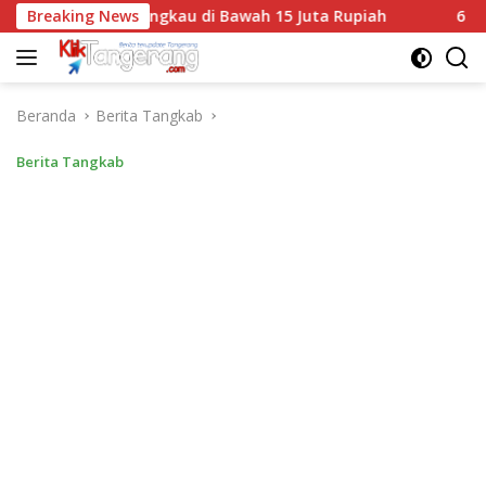
Langsung
aming Terjangkau di Bawah 15 Juta Rupiah
Breaking News
6 Cara Mu
ke
konten
Beranda
Berita Tangkab
Berita Tangkab