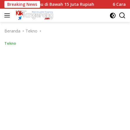
Langsung
Terjangkau di Bawah 15 Juta Rupiah
Breaking News
6 Cara Mudah Per
ke
konten
Beranda
Tekno
Tekno